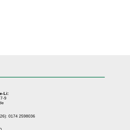
e-Li:
 7-9
lde
026): 0174 2598036
0