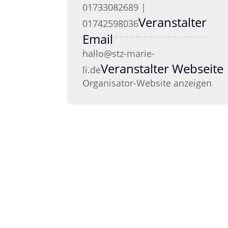
01733082689 |
Veranstalter
01742598036
Email
hallo@stz-marie-
Veranstalter Webseite
li.de
Organisator-Website anzeigen