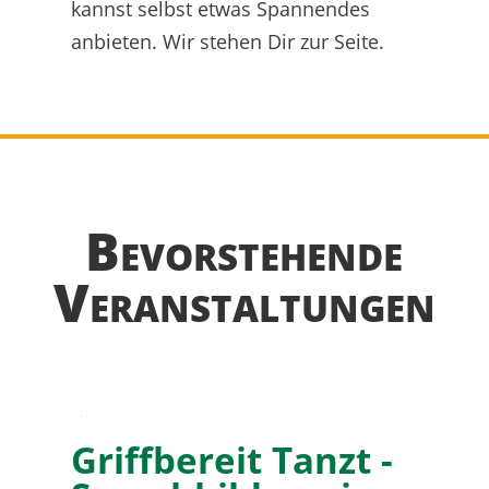
kannst selbst etwas Spannendes
anbieten. Wir stehen Dir zur Seite.
Bevorstehende
Veran­staltungen
09
Griffbereit Tanzt -
August