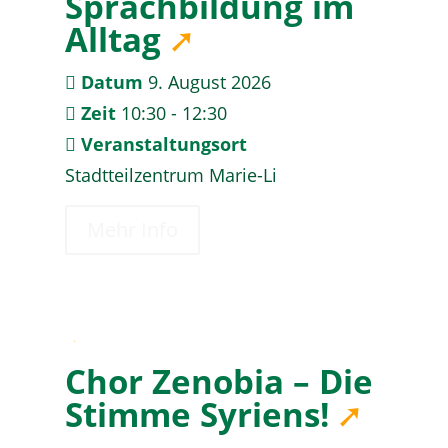
Sprachbildung im
Alltag
Datum
9. August 2026
Zeit
10:30 - 12:30
Veranstaltungsort
Stadtteilzentrum Marie-Li
Mehr Info
09
Chor Zenobia – Die
August
Stimme Syriens!