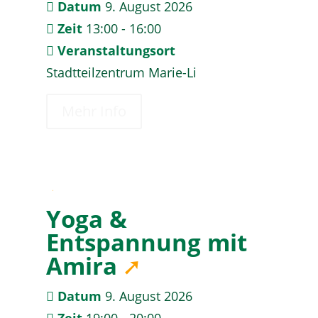
Datum
9. August 2026
Zeit
13:00 - 16:00
Veranstaltungsort
Stadtteilzentrum Marie-Li
Mehr Info
09
Yoga &
August
Entspannung mit
Amira
Datum
9. August 2026
Zeit
19:00 - 20:00