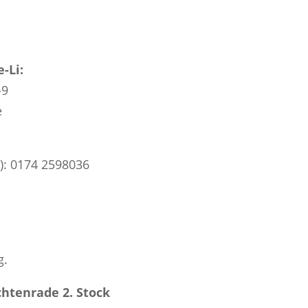
-Li:
-9
e
): 0174 2598036
g.
htenrade 2. Stock