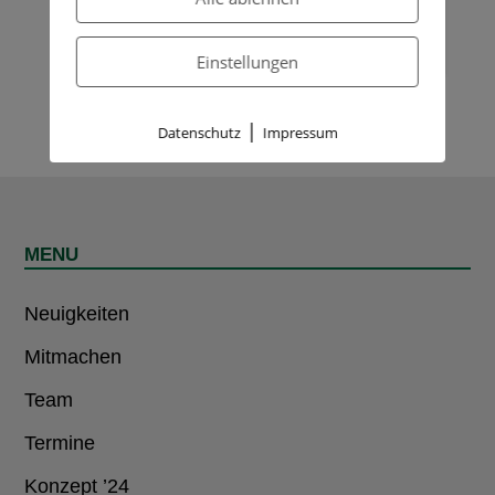
Wenn Google Maps aktiviert wurde, werden
personenbezogene Daten an Google gesendet und
verarbeitet. Mehr dazu in der Datenschutzerklärung
von Google:
hier
Einstellungen
|
Datenschutz
Impressum
MENU
Neuigkeiten
Mitmachen
Team
Termine
Konzept ’24