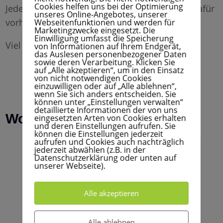
Cookies helfen uns bei der Optimierung
Jede*r kann selbst ein Buch vorstellen. Bitte dafür
unseres Online-Angebotes, unserer
vorher bei hallo@stz-marie-li.de melden.
Webseitenfunktionen und werden für
Marketingzwecke eingesetzt. Die
Einwilligung umfasst die Speicherung
Viel Spaß und gute Gespräche!
von Informationen auf Ihrem Endgerät,
das Auslesen personenbezogener Daten
sowie deren Verarbeitung. Klicken Sie
auf „Alle akzeptieren“, um in den Einsatz
von nicht notwendigen Cookies
einzuwilligen oder auf „Alle ablehnen“,
wenn Sie sich anders entscheiden. Sie
können unter „Einstellungen verwalten“
detaillierte Informationen der von uns
Wo findet es statt
eingesetzten Arten von Cookies erhalten
und deren Einstellungen aufrufen. Sie
können die Einstellungen jederzeit
aufrufen und Cookies auch nachträglich
Google Maps aktivieren?
jederzeit abwählen (z.B. in der
Datenschutzerklärung oder unten auf
unserer Webseite).
Google Maps kann nur aktiviert werden,
wenn Cookies gesetzt werden dürfen.
Alle akzeptieren
Google Maps aktivieren
Alle ablehnen