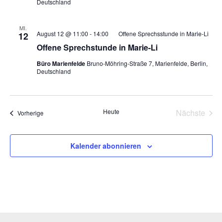
Deutschland
MI.
August 12 @ 11:00
-
14:00
Offene Sprechsstunde in Marie-Li
12
Offene Sprechstunde in Marie-Li
Büro Marienfelde
Bruno-Möhring-Straße 7, Marienfelde, Berlin,
Deutschland
Heute
Nächste
Veranstaltungen
Vorherige
Veransta
Kalender abonnieren