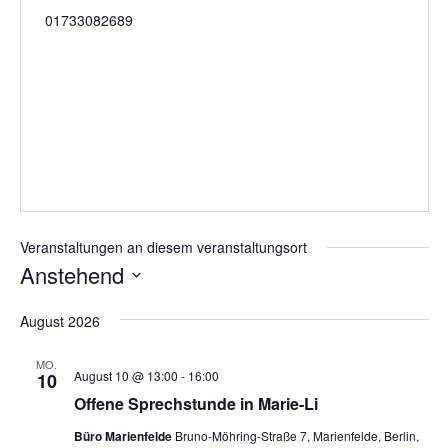
Telefon
01733082689
Veranstaltungen an diesem veranstaltungsort
Anstehend
Datum
August 2026
wählen.
MO.
Offene
August 10 @ 13:00
-
16:00
10
Nachmittagssprechstunde
Offene Sprechstunde in Marie-Li
Büro Marienfelde
Bruno-Möhring-Straße 7, Marienfelde, Berlin,