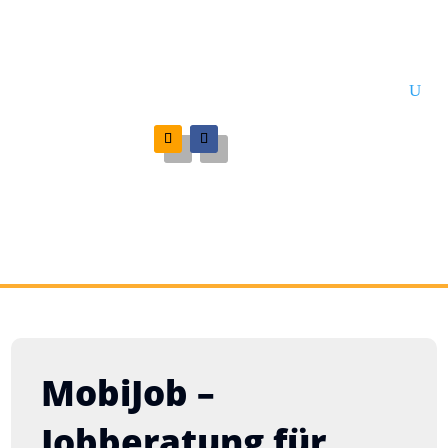
MobiJob –
Jobberatung für