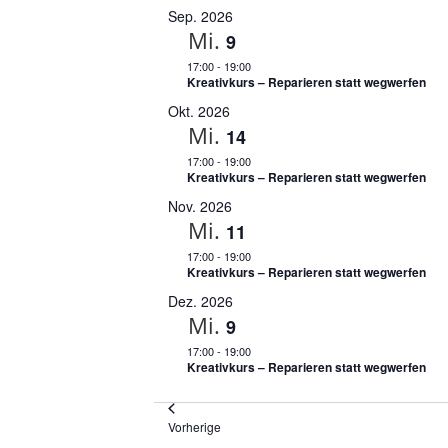
u
Sep. 2026
Mi.
s
9
w
17:00
-
19:00
Kreativkurs – Reparieren statt wegwerfen
ä
h
Okt. 2026
l
Mi.
14
e
17:00
-
19:00
n
Kreativkurs – Reparieren statt wegwerfen
.
Nov. 2026
Mi.
11
17:00
-
19:00
Kreativkurs – Reparieren statt wegwerfen
Dez. 2026
Mi.
9
17:00
-
19:00
Kreativkurs – Reparieren statt wegwerfen
Veranstaltungen
Vorherige