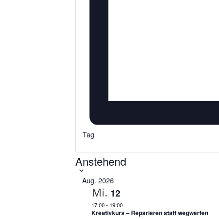
Tag
Anstehend
D
a
Aug. 2026
t
Mi.
12
u
m
17:00
-
19:00
Kreativkurs – Reparieren statt wegwerfen
a