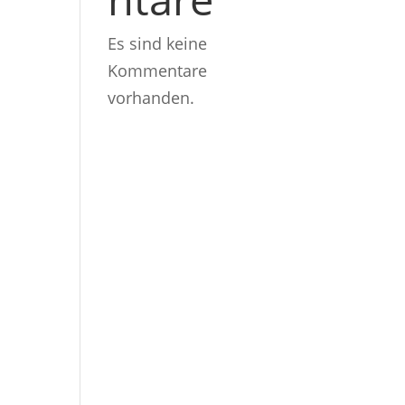
t
Es sind keine
e
Kommentare
n
vorhanden.
-
N
a
v
i
g
a
t