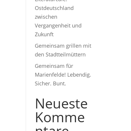
a
l
Ostdeutschland
zwischen
t
Vergangenheit und
u
Zukunft
n
Gemeinsam grillen mit
g
den Stadtteilmüttern
A
Gemeinsam für
Marienfelde! Lebendig.
n
Sicher. Bunt.
s
Neueste
i
Komme
c
h
ntare