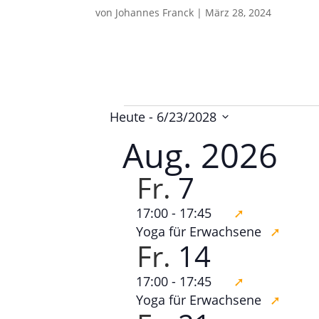
von
Johannes Franck
|
März 28, 2024
Veranstalt
Heute
 - 
6/23/2028
D
Aug. 2026
a
Fr.
7
t
u
17:00
-
17:45
m
Yoga für Erwachsene
a
Fr.
14
u
17:00
-
17:45
s
Yoga für Erwachsene
w