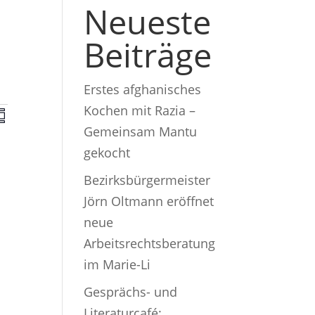
Neueste
Beiträge
Erstes afghanisches
V
Kochen mit Razia –
Gemeinsam Mantu
e
gekocht
r
Bezirksbürgermeister
m
a
Jörn Oltmann eröffnet
m
n
neue
Arbeitsrechtsberatung
s
im Marie-Li
t
Gesprächs- und
Literaturcafé: