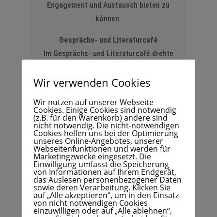
Engagement und Austausch bieten zu
können.
Gesprächs- und Literaturcafé
Im Gesprächs- und Literaturcafé drehte
sich diesmal alles um den Schriftsteller
Wir verwenden Cookies
Thomas Mann. Gemeinsam wurde über
sein Leben, seine Werke und deren
Wir nutzen auf unserer Webseite
Bedeutung diskutiert.
Cookies. Einige Cookies sind notwendig
(z.B. für den Warenkorb) andere sind
nicht notwendig. Die nicht-notwendigen
Stadtteilmütter
Cookies helfen uns bei der Optimierung
unseres Online-Angebotes, unserer
Die Stadtteilmütter organisierten wieder
Webseitenfunktionen und werden für
Marketingzwecke eingesetzt. Die
ihr monatliches gemeinsames Frühstück,
Einwilligung umfasst die Speicherung
zu dem alle herzlich eingeladen waren.
von Informationen auf Ihrem Endgerät,
das Auslesen personenbezogener Daten
Das offene Angebot bot Raum für
sowie deren Verarbeitung. Klicken Sie
auf „Alle akzeptieren“, um in den Einsatz
Begegnung, Gespräche und den
von nicht notwendigen Cookies
einzuwilligen oder auf „Alle ablehnen“,
Austausch unter Nachbar*innen.