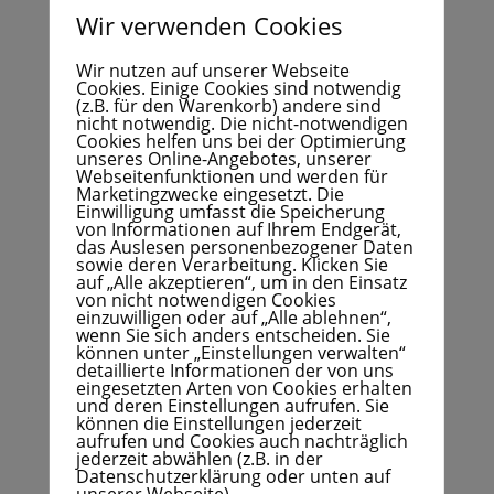
Willkommen, Flotte Berlin, im Stadtteilzentrum
Wir verwenden Cookies
Marie-Li!
von
Hend Refky
|
Juli 31, 2026
|
Allgemein
Wir nutzen auf unserer Webseite
Cookies. Einige Cookies sind notwendig
Wir freuen uns sehr, dass das Stadtteilzentrum
(z.B. für den Warenkorb) andere sind
nicht notwendig. Die nicht-notwendigen
Marie-Li bald Teil der Flotte Berlin ist. Nach einer
Cookies helfen uns bei der Optimierung
feierlichen Einweihung steht unser Lastenrad
unseres Online-Angebotes, unserer
Webseitenfunktionen und werden für
„Marie-Li“ ab Mitte August allen Interessierten
Marketingzwecke eingesetzt. Die
kostenlos zur Ausleihe zur Verfügung. Ob für den
Einwilligung umfasst die Speicherung
Einkauf, den Transport...
von Informationen auf Ihrem Endgerät,
das Auslesen personenbezogener Daten
sowie deren Verarbeitung. Klicken Sie
auf „Alle akzeptieren“, um in den Einsatz
von nicht notwendigen Cookies
einzuwilligen oder auf „Alle ablehnen“,
wenn Sie sich anders entscheiden. Sie
können unter „Einstellungen verwalten“
detaillierte Informationen der von uns
Ab sofort finden die Griffbereit-Angebote bei
eingesetzten Arten von Cookies erhalten
uns im Stadtteilzentrum Marie-Li statt!
und deren Einstellungen aufrufen. Sie
von
Hend Refky
|
Juli 29, 2026
|
Allgemein
können die Einstellungen jederzeit
aufrufen und Cookies auch nachträglich
jederzeit abwählen (z.B. in der
Griffbereit ist ein kostenloses Angebot für Eltern mit
Datenschutzerklärung oder unten auf
Kindern im Alter von 1 bis 3 Jahren. Gemeinsam wird