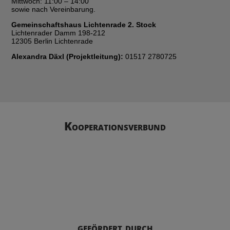
Mittwoch: 11:00 – 14:00
sowie nach Vereinbarung.
Gemeinschaftshaus Lichtenrade 2. Stock
Lichtenrader Damm 198-212
12305 Berlin Lichtenrade
Alexandra Däxl (Projektleitung):
01517 2780725
Kooperations­­verbund
gefördert durch