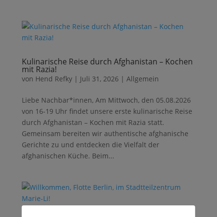
Kulinarische Reise durch Afghanistan – Kochen
mit Razia!
von
Hend Refky
|
Juli 31, 2026
|
Allgemein
Liebe Nachbar*innen, Am Mittwoch, den 05.08.2026
von 16-19 Uhr findet unsere erste kulinarische Reise
durch Afghanistan – Kochen mit Razia statt.
Gemeinsam bereiten wir authentische afghanische
Gerichte zu und entdecken die Vielfalt der
afghanischen Küche. Beim...